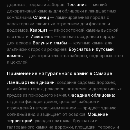
дорожек, террас и заборов.
Песчаник
— мягкий
декоративный камень для облицовки и ландшафтных
композиций.
Сланец
— ламинированная порода с
характерным слоистым строением для фасадов и
водоёмов.
Кварцит
— износостойкий камень высокой
плотности.
Известняк
— светлая осадочная порода
для декора.
Валуны и глыбы
— крупные камни для
альпийских горок и рокариев.
Брусчатка и бутовый
камень
— для строительства заборов, подпорных стен
и цоколей.
Применение натурального камня в Самаре
Ландшафтный дизайн:
создание садовых дорожек,
альпийских горок, рокариев, водоёмов и декоративных
прудов из природного камня.
Фасадная облицовка:
отделка фасадов домов, цоколей, заборов и
ограждений натуральным камнем — придаёт зданию
солидный вид и защищает от осадков.
Мощение
территорий:
укладка плитняка, брусчатки и
галтованного камня на дорожки, площадки, террасы и