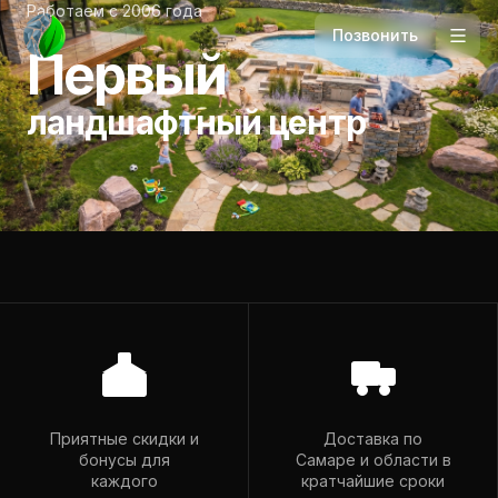
Работаем с 2006 года
Позвонить
Первый
ландшафтный центр
Телефон
+7 927 265-94-98
Приятные скидки и
Доставка по
бонусы для
Самаре и области в
Почта
каждого
кратчайшие сроки