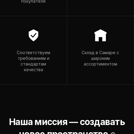
покупателя
romador@mail.ru
Пн–Пт: 9:00–18:00
Вс: 9:00–15:00
Соответствуем
Склад в Самаре с
требованиям и
широким
стандартам
ассортиментом
качества
Наша миссия — создавать