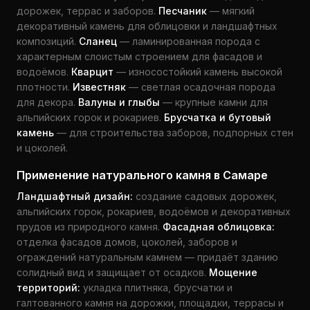
дорожек, террас и заборов.
Песчаник
— мягкий
декоративный камень для облицовки и ландшафтных
композиций.
Сланец
— ламинированная порода с
характерным слоистым строением для фасадов и
водоёмов.
Кварцит
— износостойкий камень высокой
плотности.
Известняк
— светлая осадочная порода
для декора.
Валуны и глыбы
— крупные камни для
альпийских горок и рокариев.
Брусчатка и бутовый
камень
— для строительства заборов, подпорных стен
и цоколей.
Применение натурального камня в Самаре
Ландшафтный дизайн:
создание садовых дорожек,
альпийских горок, рокариев, водоёмов и декоративных
прудов из природного камня.
Фасадная облицовка:
отделка фасадов домов, цоколей, заборов и
ограждений натуральным камнем — придаёт зданию
солидный вид и защищает от осадков.
Мощение
территорий:
укладка плитняка, брусчатки и
галтованного камня на дорожки, площадки, террасы и