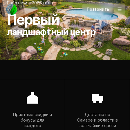
Работаем с 2006 года
Позвонить
Первый
ландшафтный центр
Телефон
+7 927 265-94-98
Приятные скидки и
Доставка по
бонусы для
Самаре и области в
Почта
каждого
кратчайшие сроки