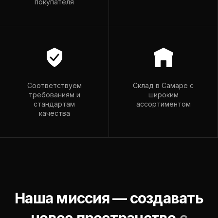
покупателя
romador@mail.ru
Пн–Пт: 9:00–18:00
Вс: 9:00–15:00
Соответствуем
Склад в Самаре с
требованиям и
широким
стандартам
ассортиментом
качества
Наша миссия — создавать