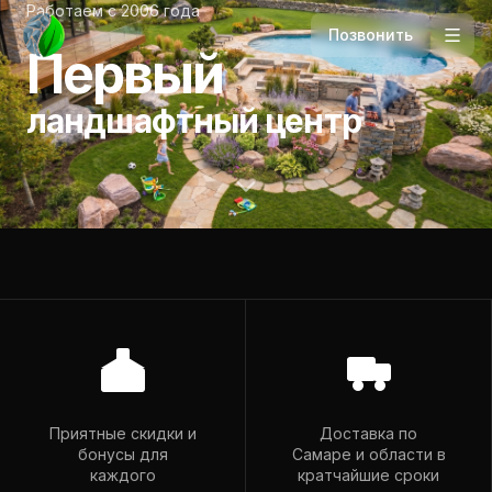
Работаем с 2006 года
Позвонить
Первый
ландшафтный центр
Телефон
+7 927 265-94-98
Приятные скидки и
Доставка по
бонусы для
Самаре и области в
Почта
каждого
кратчайшие сроки