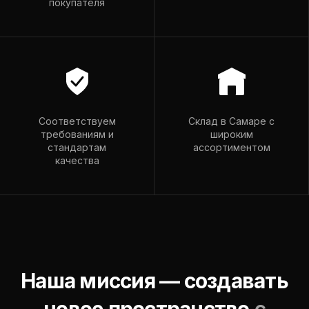
покупателя
romador@mail.ru
Пн–Пт: 9:00–18:00
Вс: 9:00–15:00
Соответствуем
Склад в Самаре с
требованиям и
широким
стандартам
ассортиментом
качества
Наша миссия — создавать