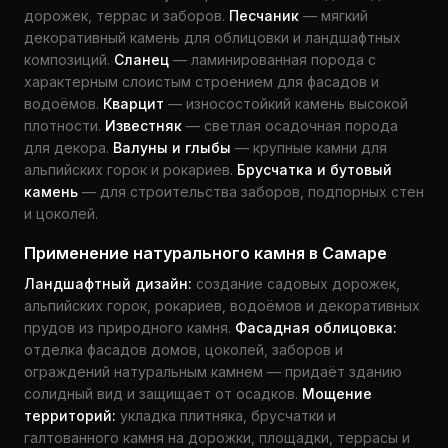
дорожек, террас и заборов.
Песчаник
— мягкий
декоративный камень для облицовки и ландшафтных
композиций.
Сланец
— ламинированная порода с
характерным слоистым строением для фасадов и
водоёмов.
Кварцит
— износостойкий камень высокой
плотности.
Известняк
— светлая осадочная порода
для декора.
Валуны и глыбы
— крупные камни для
альпийских горок и рокариев.
Брусчатка и бутовый
камень
— для строительства заборов, подпорных стен
и цоколей.
Применение натурального камня в Самаре
Ландшафтный дизайн:
создание садовых дорожек,
альпийских горок, рокариев, водоёмов и декоративных
прудов из природного камня.
Фасадная облицовка:
отделка фасадов домов, цоколей, заборов и
ограждений натуральным камнем — придаёт зданию
солидный вид и защищает от осадков.
Мощение
территорий:
укладка плитняка, брусчатки и
галтованного камня на дорожки, площадки, террасы и