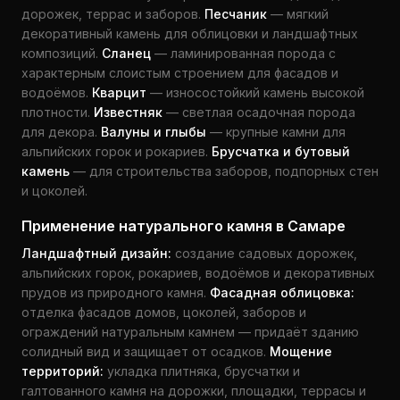
дорожек, террас и заборов.
Песчаник
— мягкий
декоративный камень для облицовки и ландшафтных
композиций.
Сланец
— ламинированная порода с
характерным слоистым строением для фасадов и
водоёмов.
Кварцит
— износостойкий камень высокой
плотности.
Известняк
— светлая осадочная порода
для декора.
Валуны и глыбы
— крупные камни для
альпийских горок и рокариев.
Брусчатка и бутовый
камень
— для строительства заборов, подпорных стен
и цоколей.
Применение натурального камня в Самаре
Ландшафтный дизайн:
создание садовых дорожек,
альпийских горок, рокариев, водоёмов и декоративных
прудов из природного камня.
Фасадная облицовка:
отделка фасадов домов, цоколей, заборов и
ограждений натуральным камнем — придаёт зданию
солидный вид и защищает от осадков.
Мощение
территорий:
укладка плитняка, брусчатки и
галтованного камня на дорожки, площадки, террасы и