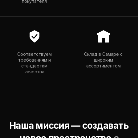
покупателя
romador@mail.ru
Пн–Пт: 9:00–18:00
Вс: 9:00–15:00
Соответствуем
Склад в Самаре с
требованиям и
широким
стандартам
ассортиментом
качества
Наша миссия — создавать