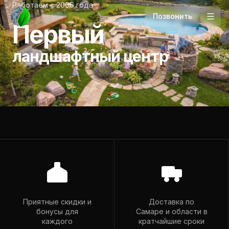
Работаем с 2006 года
Позвонить
Первый
ландшафтный центр
Телефон
+7 927 265-94-98
Приятные скидки и
Доставка по
бонусы для
Самаре и области в
Почта
каждого
кратчайшие сроки