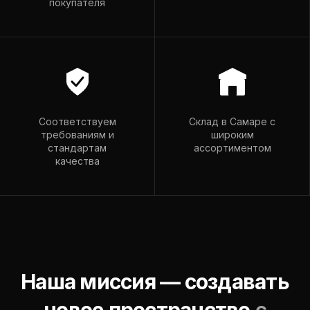
покупателя
romador@mail.ru
Пн–Пт: 9:00–18:00
Вс: 9:00–15:00
Соответствуем
Склад в Самаре с
требованиям и
широким
стандартам
ассортиментом
качества
Наша миссия — создавать