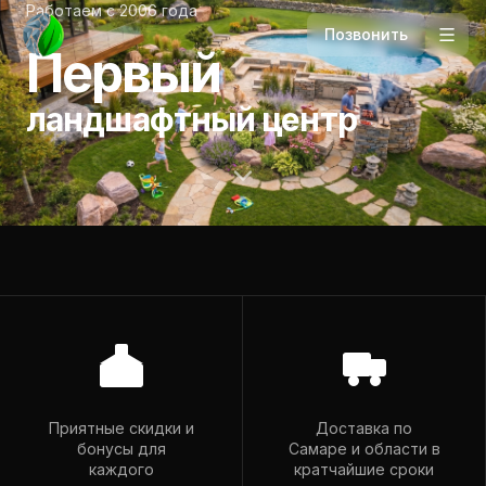
Работаем с 2006 года
Позвонить
Первый
ландшафтный центр
Телефон
+7 927 265-94-98
Приятные скидки и
Доставка по
бонусы для
Самаре и области в
Почта
каждого
кратчайшие сроки