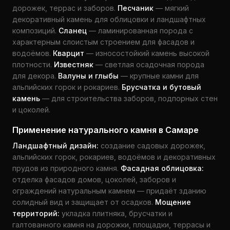
дорожек, террас и заборов.
Песчаник
— мягкий
декоративный камень для облицовки и ландшафтных
композиций.
Сланец
— ламинированная порода с
характерным слоистым строением для фасадов и
водоёмов.
Кварцит
— износостойкий камень высокой
плотности.
Известняк
— светлая осадочная порода
для декора.
Валуны и глыбы
— крупные камни для
альпийских горок и рокариев.
Брусчатка и бутовый
камень
— для строительства заборов, подпорных стен
и цоколей.
Применение натурального камня в Самаре
Ландшафтный дизайн:
создание садовых дорожек,
альпийских горок, рокариев, водоёмов и декоративных
прудов из природного камня.
Фасадная облицовка:
отделка фасадов домов, цоколей, заборов и
ограждений натуральным камнем — придаёт зданию
солидный вид и защищает от осадков.
Мощение
территорий:
укладка плитняка, брусчатки и
галтованного камня на дорожки, площадки, террасы и