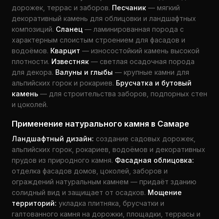
дорожек, террас и заборов.
Песчаник
— мягкий
декоративный камень для облицовки и ландшафтных
композиций.
Сланец
— ламинированная порода с
характерным слоистым строением для фасадов и
водоёмов.
Кварцит
— износостойкий камень высокой
плотности.
Известняк
— светлая осадочная порода
для декора.
Валуны и глыбы
— крупные камни для
альпийских горок и рокариев.
Брусчатка и бутовый
камень
— для строительства заборов, подпорных стен
и цоколей.
Применение натурального камня в Самаре
Ландшафтный дизайн:
создание садовых дорожек,
альпийских горок, рокариев, водоёмов и декоративных
прудов из природного камня.
Фасадная облицовка:
отделка фасадов домов, цоколей, заборов и
ограждений натуральным камнем — придаёт зданию
солидный вид и защищает от осадков.
Мощение
территорий:
укладка плитняка, брусчатки и
галтованного камня на дорожки, площадки, террасы и