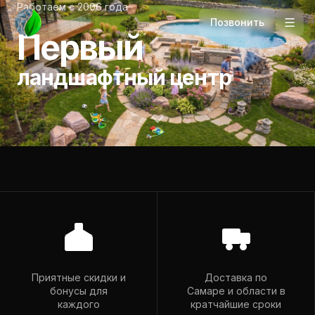
Работаем с 2006 года
Позвонить
Первый
ландшафтный центр
Телефон
+7 927 265-94-98
Приятные скидки и
Доставка по
бонусы для
Самаре и области в
Почта
каждого
кратчайшие сроки