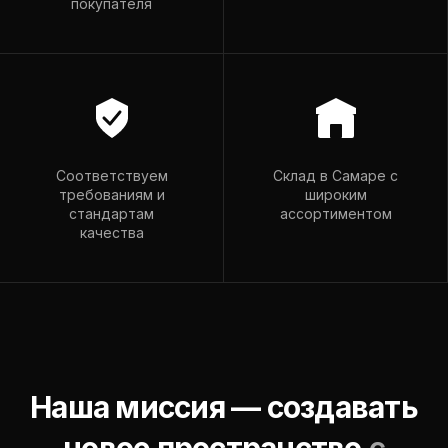
покупателя
romador@mail.ru
Пн–Пт: 9:00–18:00
Вс: 9:00–15:00
Соответствуем
Склад в Самаре с
требованиям и
широким
стандартам
ассортиментом
качества
Наша миссия — создавать